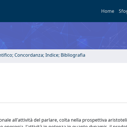
Home
Sfo
tifico; Concordanza; Indice; Bibliografia
le all'attività del parlare, colta nella prospettiva aristoteli
to energeia, l'attività in potenza in quanto dynamis, il prodo