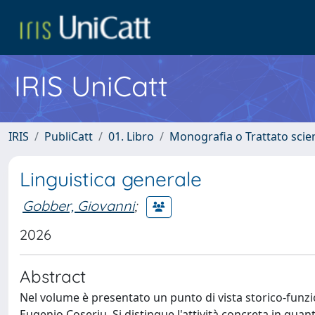
IRIS UniCatt
IRIS
PubliCatt
01. Libro
Monografia o Trattato scien
Linguistica generale
Gobber, Giovanni
;
2026
Abstract
Nel volume è presentato un punto di vista storico-funziona
Eugenio Coseriu. Si distingue l'attività concreta in quan