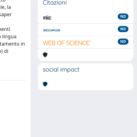
Citazioni
le, la
 saper
ND
e
menti
ND
a lingua
ND
mutamento in
) di
social impact