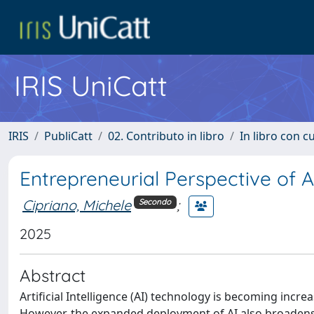
IRIS UniCatt
IRIS
PubliCatt
02. Contributo in libro
In libro con c
Entrepreneurial Perspective of AI
Cipriano, Michele
;
Secondo
2025
Abstract
Artificial Intelligence (AI) technology is becoming increas
However, the expanded deployment of AI also broadens 