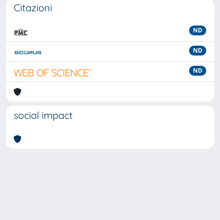
Citazioni
ND
ND
ND
social impact
Powered by
IRIS
-
about IRIS
-
Utilizzo dei cookie
-
Privacy
Copyright © 2026