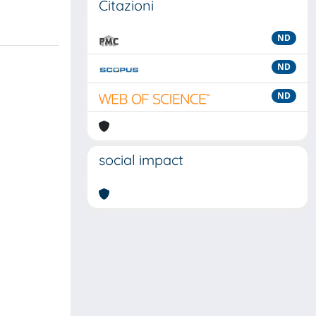
Citazioni
ND
ND
ND
social impact