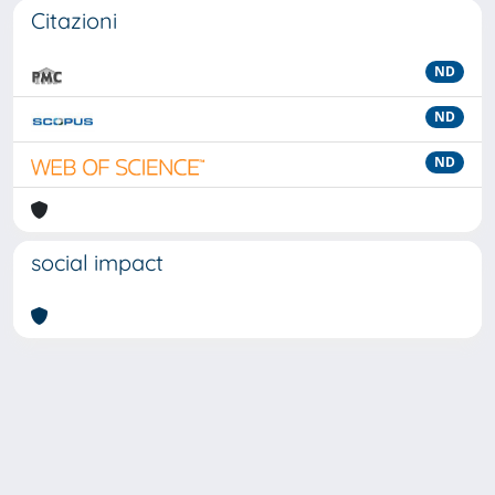
Citazioni
ND
ND
ND
social impact
Powered by
IRIS
-
about IRIS
-
Utilizzo dei cookie
-
Privacy
Copyright © 2026