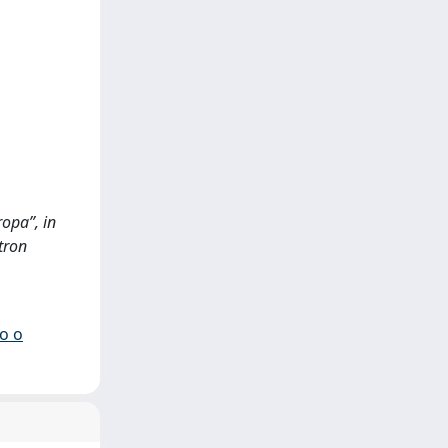
ropa”, in
àtron
io o