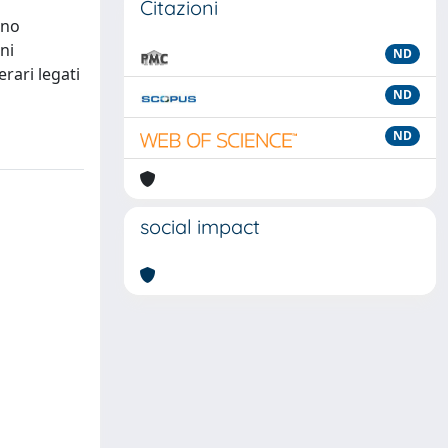
Citazioni
ono
ni
ND
erari legati
ND
ND
social impact