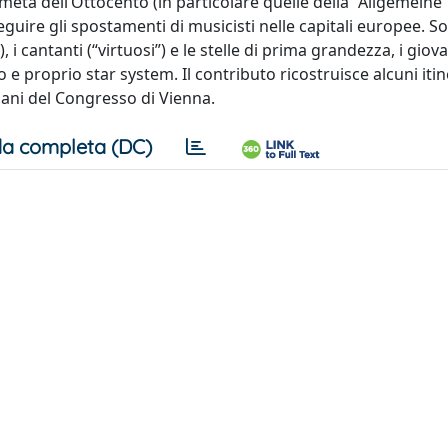
età dell’Ottocento (in particolare quelle della “Allgemeine
seguire gli spostamenti di musicisti nelle capitali europee. S
 i cantanti (“virtuosi”) e le stelle di prima grandezza, i giova
o e proprio star system. Il contributo ricostruisce alcuni itin
omani del Congresso di Vienna.
a completa (DC)