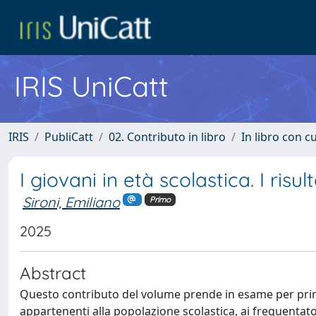
IRIS UniCatt
IRIS
PubliCatt
02. Contributo in libro
In libro con c
I giovani in età scolastica. I risu
Sironi, Emiliano
Primo
2025
Abstract
Questo contributo del volume prende in esame per prime 
appartenenti alla popolazione scolastica, ai frequentator