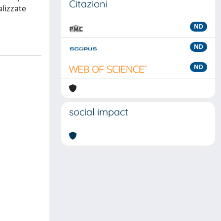
Citazioni
alizzate
ND
ND
ND
social impact