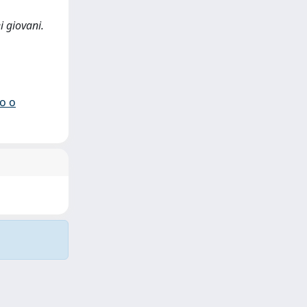
ei giovani.
io o