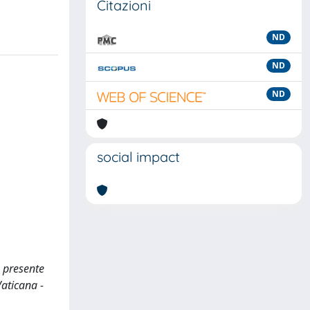
Citazioni
ND
ND
ND
social impact
e presente
icana -