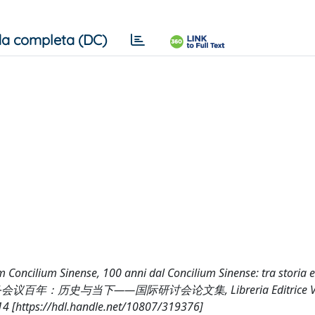
a completa (DC)
mum Concilium Sinense, 100 anni dal Concilium Sinense: tra storia 
首届中国教务会议百年：历史与当下——国际研讨会论文集, Libreria Editrice Vat
314 [https://hdl.handle.net/10807/319376]