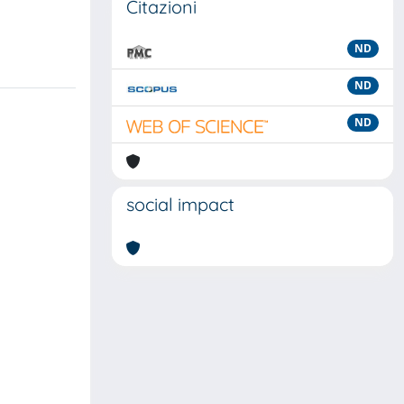
Citazioni
ND
ND
ND
social impact