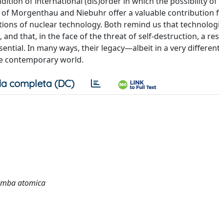
ition of international (dis)order in which the possibility of
s of Morgenthau and Niebuhr offer a valuable contribution 
cations of nuclear technology. Both remind us that technolog
 and that, in the face of the threat of self-destruction, a re
sential. In many ways, their legacy—albeit in a very differe
he contemporary world.
a completa (DC)
 bomba atomica