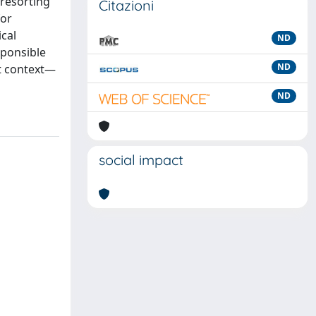
 resorting
Citazioni
for
ical
ND
sponsible
ND
nt context—
ND
social impact