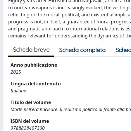
Eighty years after Hiroshima and Nagasaki, and in a cond
to nuclear weapons is increasingly evoked, the writing
reflecting on the moral, political, and existential impli
progress is not, in itself, a guarantee of moral progress,
and pragmatic approach to international relations is es
remains relevant for understanding the dynamics of t
Scheda breve
Scheda completa
Sched
Anno pubblicazione
2025
Lingua del contenuto
Italiano
Titolo del volume
Morte nell'era nucleare. Il realismo politico di fronte alla
ISBN del volume
9788828407300