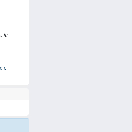
, in
io o