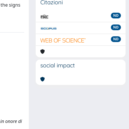
Citazioni
 the signs
ND
ND
ND
social impact
e in onore di