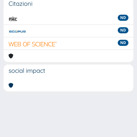
Citazioni
ND
ND
ND
social impact
Powered by
IRIS
-
about IRIS
-
Utilizzo dei cookie
-
Privacy
Copyright © 2026