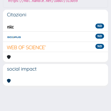
https://hdl.handle.net/10807/313059
Citazioni
ND
ND
ND
social impact