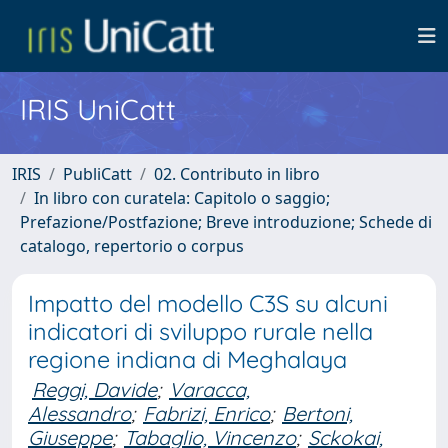
IRIS UniCatt
IRIS
PubliCatt
02. Contributo in libro
In libro con curatela: Capitolo o saggio;
Prefazione/Postfazione; Breve introduzione; Schede di
catalogo, repertorio o corpus
Impatto del modello C3S su alcuni
indicatori di sviluppo rurale nella
regione indiana di Meghalaya
Reggi, Davide
;
Varacca,
Alessandro
;
Fabrizi, Enrico
;
Bertoni,
Giuseppe
;
Tabaglio, Vincenzo
;
Sckokai,