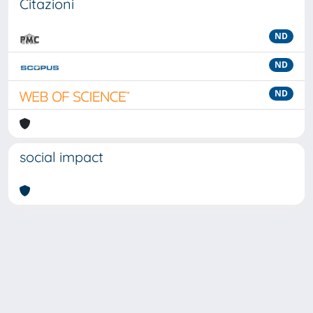
Citazioni
ND
ND
ND
social impact
Powered by
IRIS
-
about IRIS
-
Utilizzo dei cookie
-
Privacy
Copyright © 2026