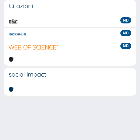
Citazioni
ND
ND
ND
social impact
Powered by
IRIS
-
about IRIS
-
Utilizzo dei cookie
-
Privacy
Copyright © 2026