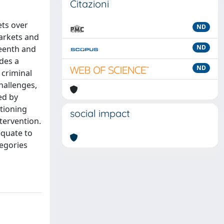
Citazioni
ets over
ND
markets and
ND
teenth and
ides a
ND
 criminal
hallenges,
ed by
tioning
social impact
tervention.
equate to
tegories