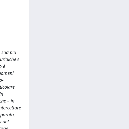
a sua più
uridiche e
o è
enomeni
o-
ticolare
in
che – in
ntercettare
mparata,
a del
orie.