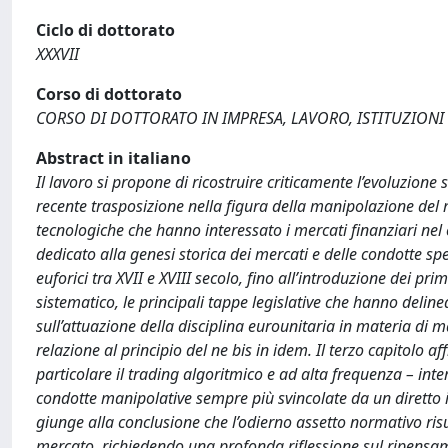
Ciclo di dottorato
XXXVII
Corso di dottorato
CORSO DI DOTTORATO IN IMPRESA, LAVORO, ISTITUZIONI 
Abstract in italiano
Il lavoro si propone di ricostruire criticamente l’evoluzione
recente trasposizione nella figura della manipolazione del 
tecnologiche che hanno interessato i mercati finanziari nel cor
dedicato alla genesi storica dei mercati e delle condotte sp
euforici tra XVII e XVIII secolo, fino all’introduzione dei primi
sistematico, le principali tappe legislative che hanno deline
sull’attuazione della disciplina eurounitaria in materia di ma
relazione al principio del ne bis in idem. Il terzo capitolo a
particolare il trading algoritmico e ad alta frequenza – int
condotte manipolative sempre più svincolate da un diretto
giunge alla conclusione che l’odierno assetto normativo ris
mercato, richiedendo una profonda riflessione sul ripensamen