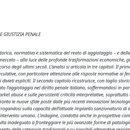
E GIUSTIZIA PENALE
 storica, normativa e sistematica del reato di aggiotaggio – e dell
mercato – alla luce delle profonde trasformazioni economiche, gi
so degli ultimi secoli. L’analisi si articola in tre capitoli. Il prim
eculative, con particolare attenzione alle risposte normative ai f
 divieti espliciti. Il secondo capitolo ricostruisce, con taglio storic
ato l’aggiotaggio nel diritto penale italiano, soffermandosi in par
rket abuse e sulle persistenti criticità interpretative, soprattutto 
ffronta le nuove sfide poste dalle più recenti innovazioni tecnologi
errogandosi sulla capacità dell’attuale impianto sanzionatorio di i
 intervento umano. L’indagine, condotta anche in prospettiva co
ulta inadeguato a fronteggiare le più avanzate forme di patologi
to delle categorie tradizionali e su possibili alternative regolat