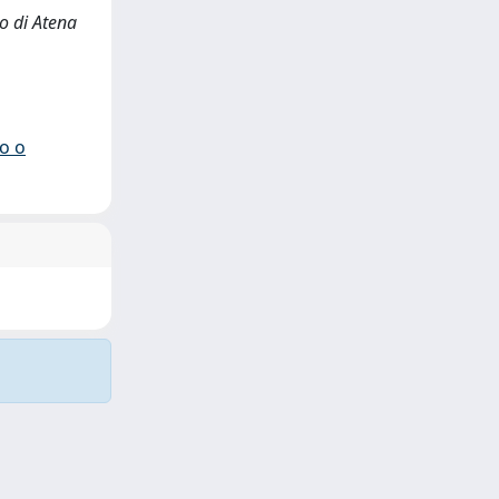
io di Atena
io o