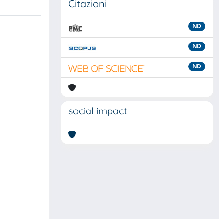
Citazioni
ND
ND
ND
social impact