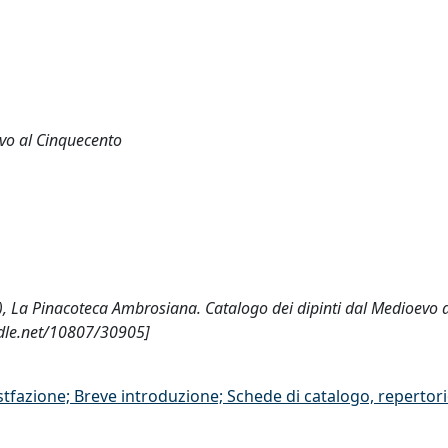
vo al Cinquecento
d.), La Pinacoteca Ambrosiana. Catalogo dei dipinti dal Medioevo 
ndle.net/10807/30905]
stfazione; Breve introduzione; Schede di catalogo, repertor