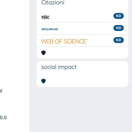
Citazioni
ND
ND
ND
social impact
al
io o