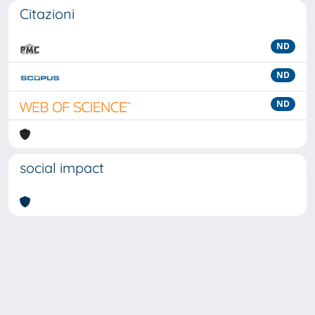
Citazioni
ND
ND
ND
social impact
Powered by
IRIS
-
about IRIS
-
Utilizzo dei cookie
-
Privacy
Copyright © 2026