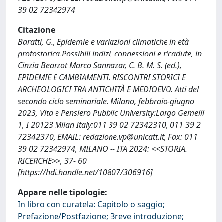
39 02 72342974
Citazione
Baratti, G., Epidemie e variazioni climatiche in età
protostorica.Possibili indizi, connessioni e ricadute, in
Cinzia Bearzot Marco Sannazar, C. B. M. S. (ed.),
EPIDEMIE E CAMBIAMENTI. RISCONTRI STORICI E
ARCHEOLOGICI TRA ANTICHITÀ E MEDIOEVO. Atti del
secondo ciclo seminariale. Milano, febbraio-giugno
2023, Vita e Pensiero Pubblic University:Largo Gemelli
1, I 20123 Milan Italy:011 39 02 72342310, 011 39 2
72342370, EMAIL:
redazione.vp@unicatt.it
, Fax: 011
39 02 72342974, MILANO -- ITA 2024: <<STORIA.
RICERCHE>>, 37- 60
[https://hdl.handle.net/10807/306916]
Appare nelle tipologie:
In libro con curatela: Capitolo o saggio;
Prefazione/Postfazione; Breve introduzione;