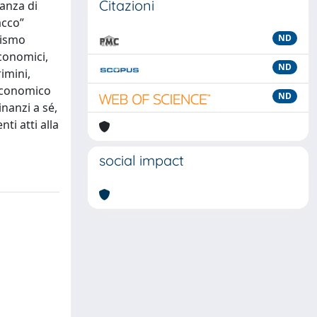
Citazioni
canza di
acco”
lismo
ND
economici,
ND
rimini,
 economico
ND
nanzi a sé,
ti atti alla
social impact