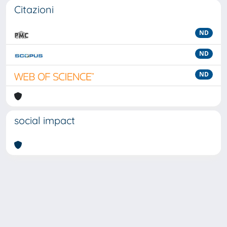
Citazioni
ND
ND
ND
social impact
Powered by
IRIS
-
about IRIS
-
Utilizzo dei cookie
-
Privacy
Copyright © 2026