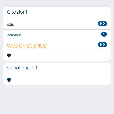
Citazioni
ND
1
ND
social impact
Powered by
IRIS
-
about IRIS
-