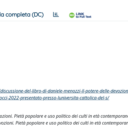
a completa (DC)
discussione-del-libro-di-daniele-menozzi-il-potere-delle-devozion
cci-2022-presentato-presso-luniversita-cattolica-del-s/
vozioni. Pietà popolare e uso politico dei culti in età contemporan
vozioni. Pietà popolare e uso politico dei culti in età contempora