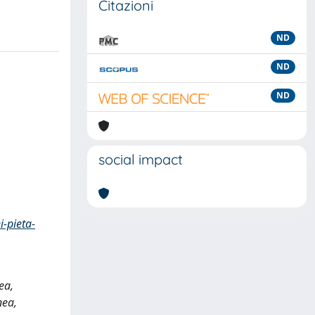
Citazioni
ND
ND
ND
social impact
i-pieta-
ea,
nea,