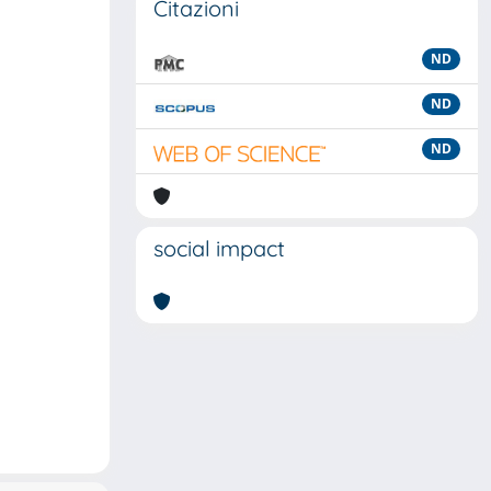
Citazioni
ND
ND
ND
social impact