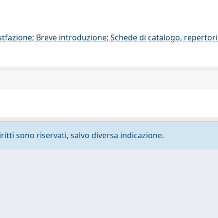
stfazione; Breve introduzione; Schede di catalogo, repertor
ritti sono riservati, salvo diversa indicazione.
-
Privacy