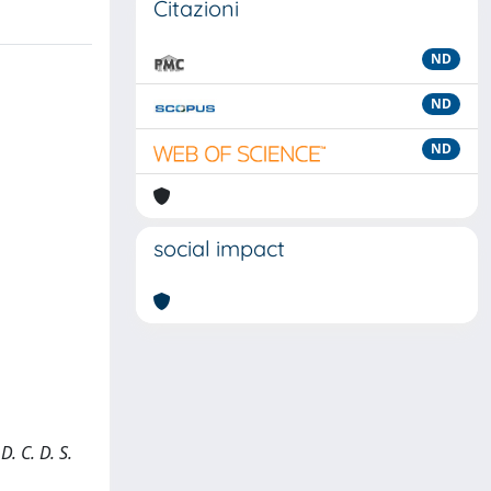
Citazioni
ND
ND
ND
social impact
. C. D. S.