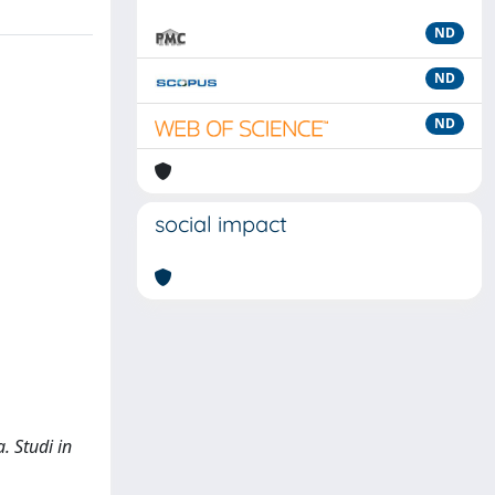
ND
ND
ND
social impact
. Studi in