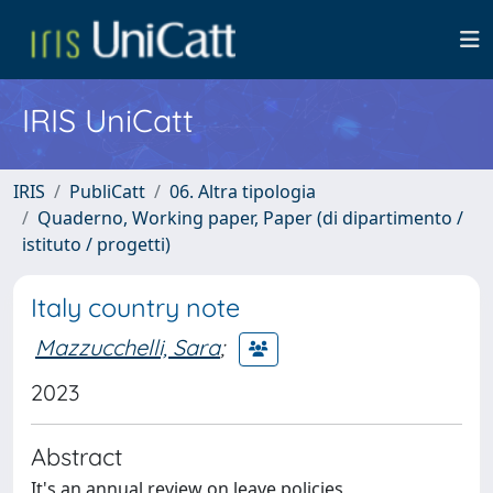
IRIS UniCatt
IRIS
PubliCatt
06. Altra tipologia
Quaderno, Working paper, Paper (di dipartimento /
istituto / progetti)
Italy country note
Mazzucchelli, Sara
;
2023
Abstract
It's an annual review on leave policies