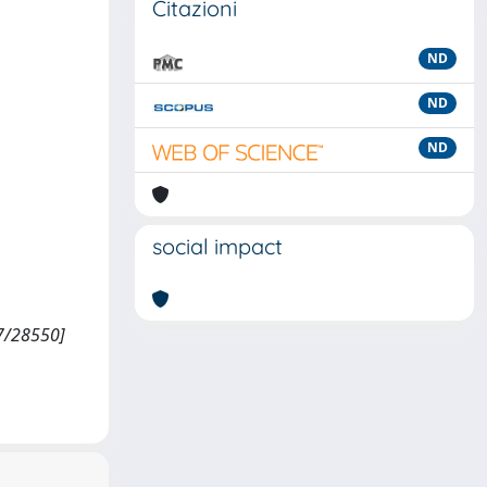
Citazioni
ND
ND
ND
social impact
07/28550]