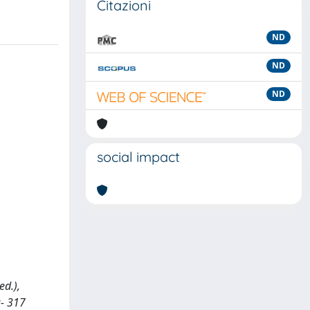
Citazioni
ND
ND
ND
social impact
ed.),
9- 317