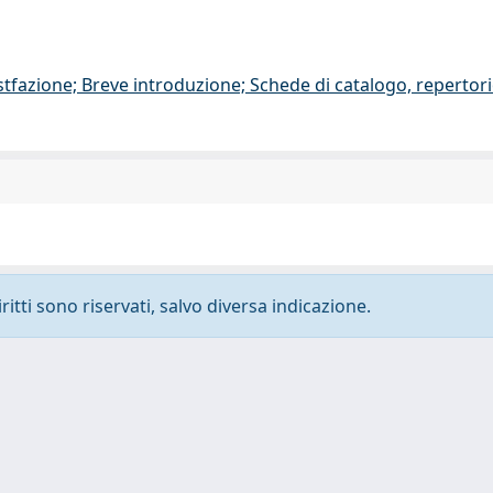
stfazione; Breve introduzione; Schede di catalogo, repertor
ritti sono riservati, salvo diversa indicazione.
-
Privacy