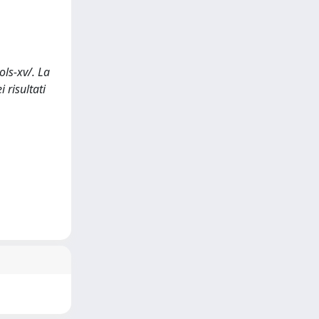
ols-xv/. La
 risultati