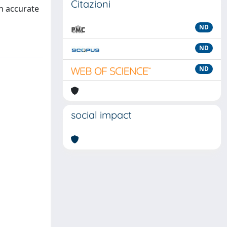
Citazioni
an accurate
ND
ND
ND
social impact