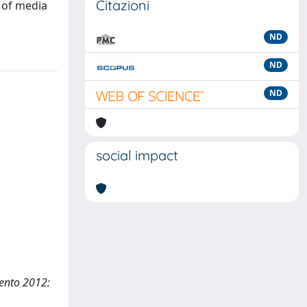
Citazioni
 of media
ND
ND
ND
social impact
vento 2012: