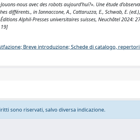
D., «Jouons-nous avec des robots aujourd’hui?». Une étude d’observ
 différents., in Iannaccone, A., Cattaruzza, E., Schwab, E. (ed.)
 Éditions Alphil-Presses universitaires suisses, Neuchâtel 2024: 2
119]
stfazione; Breve introduzione; Schede di catalogo, repertor
ritti sono riservati, salvo diversa indicazione.