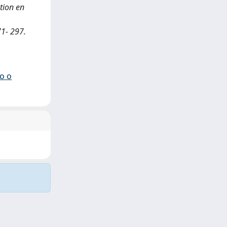
ation en
,
71- 297.
io o