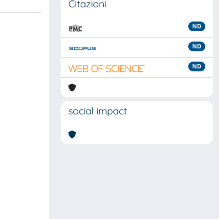
Citazioni
ND
ND
ND
social impact