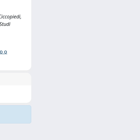
Ciccopiedi,
 Studi
io o