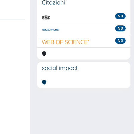
Citazioni
ND
ND
ND
social impact