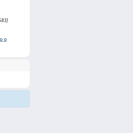
583]
io o