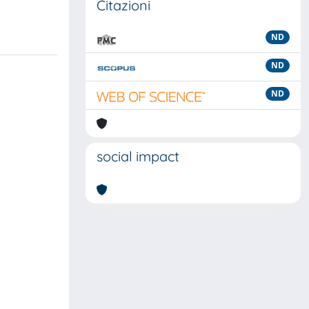
Citazioni
ND
ND
ND
social impact