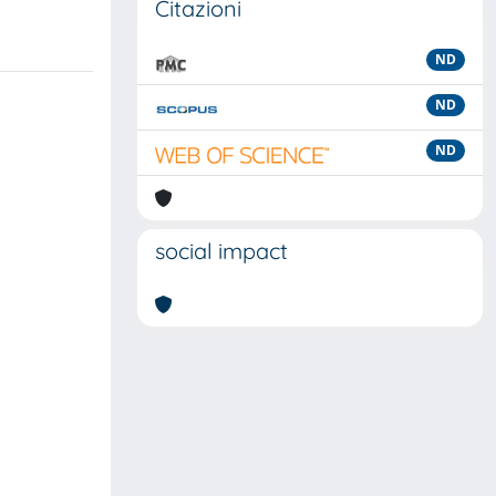
Citazioni
ND
ND
ND
social impact