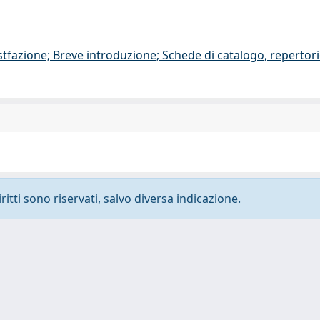
stfazione; Breve introduzione; Schede di catalogo, repertor
ritti sono riservati, salvo diversa indicazione.
-
Privacy