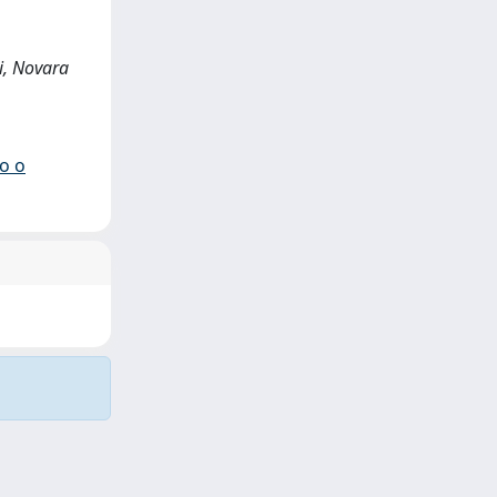
ni, Novara
io o