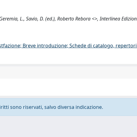
, Geremia, L., Savio, D. (ed.), Roberto Rebora <>, Interlinea Edizio
stfazione; Breve introduzione; Schede di catalogo, repertor
ritti sono riservati, salvo diversa indicazione.