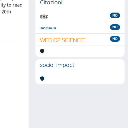
Citazioni
ity to read
f 20th
ND
ND
ND
social impact