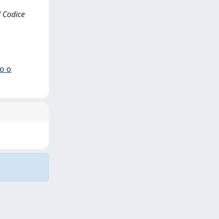
l Codice
io o