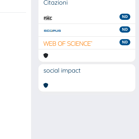
Citazioni
ND
ND
ND
social impact