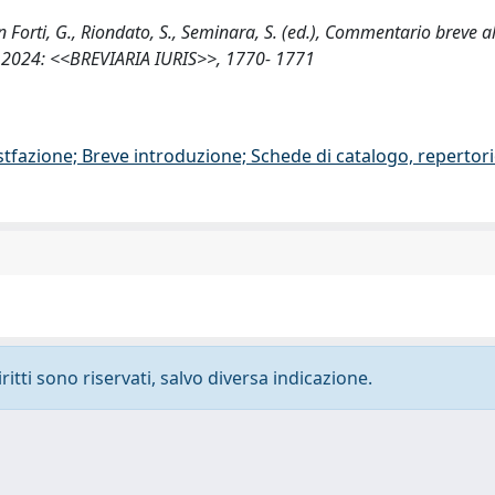
 Forti, G., Riondato, S., Seminara, S. (ed.), Commentario breve a
a 2024: <<BREVIARIA IURIS>>, 1770- 1771
stfazione; Breve introduzione; Schede di catalogo, repertor
ritti sono riservati, salvo diversa indicazione.