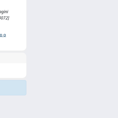
agini
74072]
io o