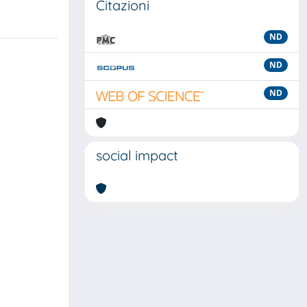
Citazioni
ND
ND
ND
social impact