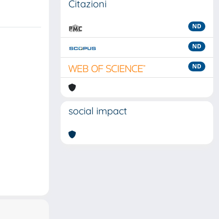
Citazioni
ND
ND
ND
social impact