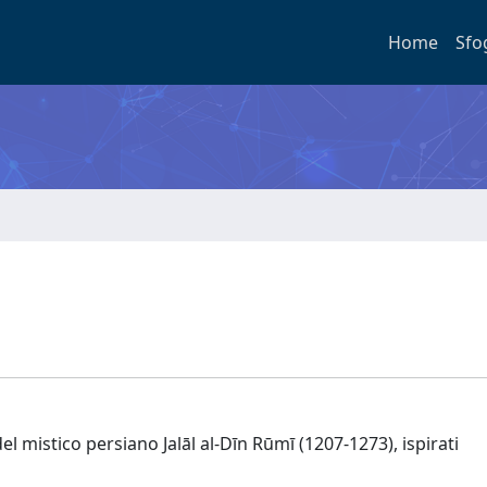
Home
Sfo
l mistico persiano Jalāl al-Dīn Rūmī (1207-1273), ispirati