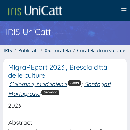
IRIS UniCatt
IRIS
PubliCatt
05. Curatela
Curatela di un volume
MigraREport 2023 , Brescia città
delle culture
Colombo, Maddalena
;
Santagati,
Primo
Mariagrazia
Secondo
2023
Abstract