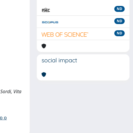
ND
ND
ND
social impact
Sordi, Vita
io o