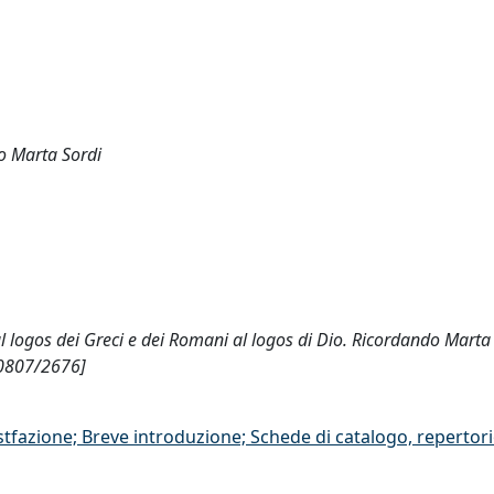
do Marta Sordi
 Dal logos dei Greci e dei Romani al logos di Dio. Ricordando Marta 
10807/2676]
stfazione; Breve introduzione; Schede di catalogo, repertor