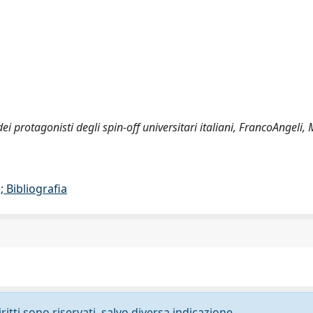
dei protagonisti degli spin-off universitari italiani, FrancoAngeli
 Bibliografia
ritti sono riservati, salvo diversa indicazione.