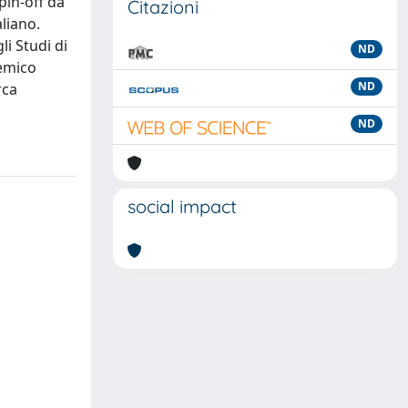
pin-off da
Citazioni
liano.
li Studi di
ND
demico
ND
rca
ND
social impact