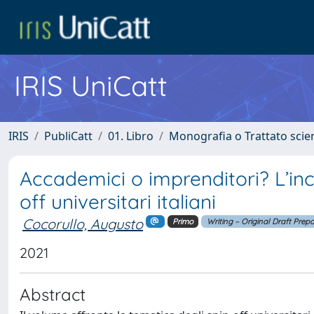
IRIS UniCatt
IRIS
PubliCatt
01. Libro
Monografia o Trattato scien
Accademici o imprenditori? L’ince
off universitari italiani
Cocorullo, Augusto
Primo
Writing – Original Draft Prep
2021
Abstract