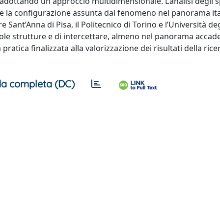
i adottando un approccio multidimensionale. L’analisi degli s
ire la configurazione assunta dal fenomeno nel panorama ita
re Sant’Anna di Pisa, il Politecnico di Torino e l’Università deg
ingole strutture e di intercettare, almeno nel panorama acca
pratica finalizzata alla valorizzazione dei risultati della rice
a completa (DC)