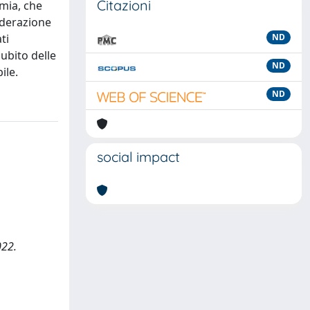
Citazioni
emia, che
iderazione
ti
ND
subito delle
ND
ile.
ND
social impact
022.