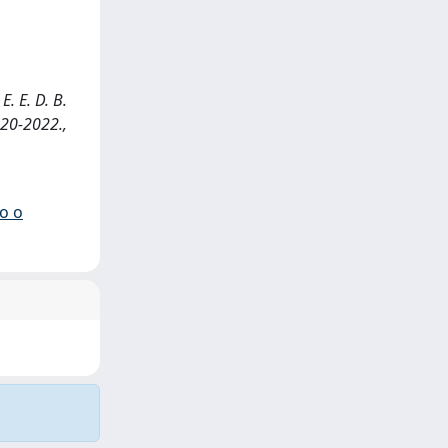
E. E. D. B.
020-2022.,
io o