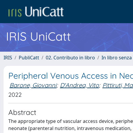
IRIS UniCatt
IRIS
PubliCatt
02. Contributo in libro
In libro senza
Peripheral Venous Access in Ne
Barone, Giovanni
;
D'Andrea, Vito
;
Pittiruti, M
2022
Abstract
The appropriate type of vascular access device, periphe
neonate (parenteral nutrition, intravenous medication, e