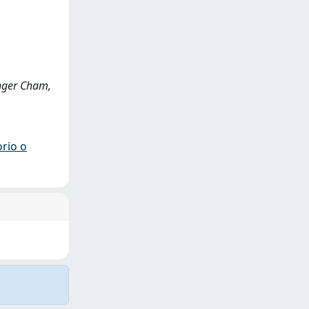
inger Cham,
orio o