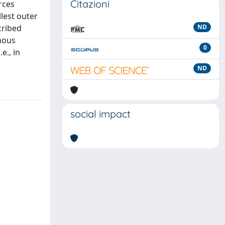
Citazioni
rces
llest outer
cribed
ND
enous
0
e., in
ND
social impact