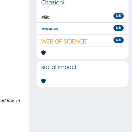
Citazioni
ND
ND
ND
social impact
and law, in