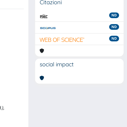
Citazioni
ND
ND
ND
social impact
.),