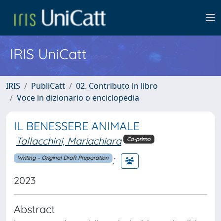
IRIS UniCatt
IRIS
PubliCatt
02. Contributo in libro
Voce in dizionario o enciclopedia
IL BENESSERE ANIMALE
Tallacchini, Mariachiara
Co-primo
;
Writing – Original Draft Preparation
2023
Abstract