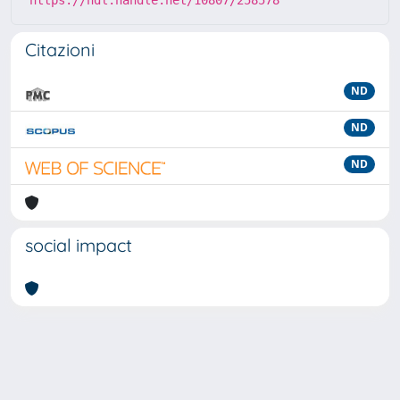
Citazioni
ND
ND
ND
social impact