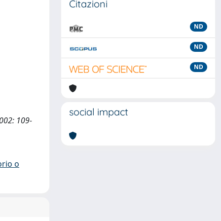
Citazioni
ND
ND
ND
social impact
2002: 109-
orio o